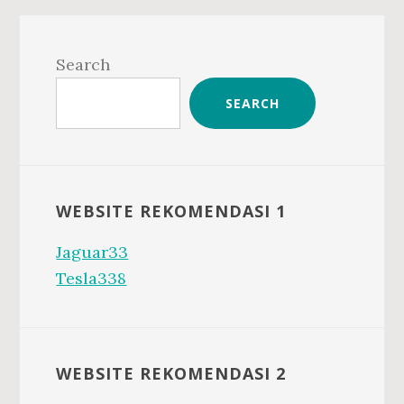
Primary
Sidebar
Search
SEARCH
WEBSITE REKOMENDASI 1
Jaguar33
Tesla338
WEBSITE REKOMENDASI 2