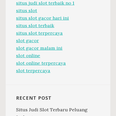
situs judi slot terbaik no 1
situs slot
situs slot gacor hari ini
situs slot terbaik
situs slot terpercaya
slot gacor
slot gacor malam ini
slot online
slot online terpercaya
slot terpercaya
RECENT POST
Situs Judi Slot Terbaru Peluang