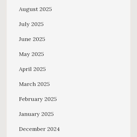
August 2025
July 2025
June 2025
May 2025
April 2025
March 2025
February 2025
January 2025
December 2024