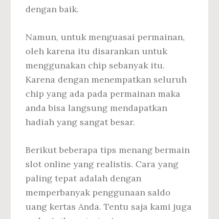
dengan baik.
Namun, untuk menguasai permainan,
oleh karena itu disarankan untuk
menggunakan chip sebanyak itu.
Karena dengan menempatkan seluruh
chip yang ada pada permainan maka
anda bisa langsung mendapatkan
hadiah yang sangat besar.
Berikut beberapa tips menang bermain
slot online yang realistis. Cara yang
paling tepat adalah dengan
memperbanyak penggunaan saldo
uang kertas Anda. Tentu saja kami juga