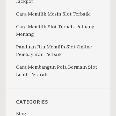
Jackpot
Cara Memilih Mesin Slot Terbaik
Cara Memilih Slot Terbaik Peluang
Menang
Panduan Jitu Memilih Slot Online
Pembayaran Terbaik
Cara Membangun Pola Bermain Slot
Lebih Terarah
CATEGORIES
Blog