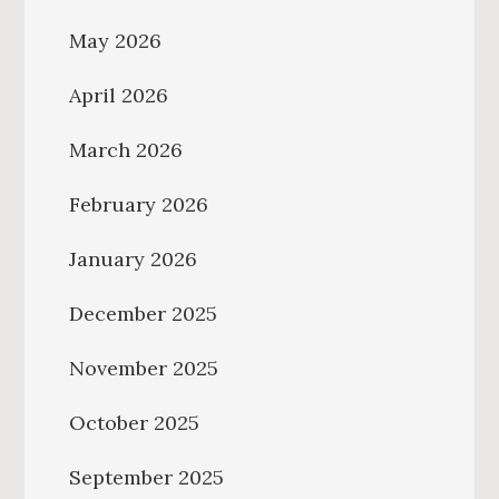
May 2026
April 2026
March 2026
February 2026
January 2026
December 2025
November 2025
October 2025
September 2025