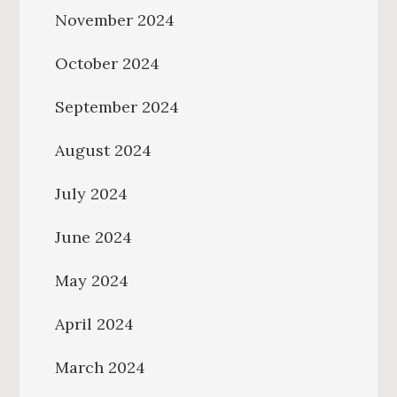
November 2024
October 2024
September 2024
August 2024
July 2024
June 2024
May 2024
April 2024
March 2024