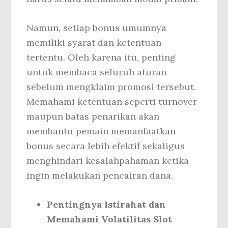
Namun, setiap bonus umumnya
memiliki syarat dan ketentuan
tertentu. Oleh karena itu, penting
untuk membaca seluruh aturan
sebelum mengklaim promosi tersebut.
Memahami ketentuan seperti turnover
maupun batas penarikan akan
membantu pemain memanfaatkan
bonus secara lebih efektif sekaligus
menghindari kesalahpahaman ketika
ingin melakukan pencairan dana.
Pentingnya Istirahat dan
Memahami Volatilitas Slot