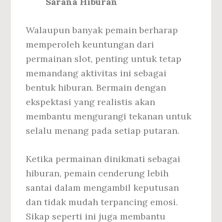
Sarana Hiburan
Walaupun banyak pemain berharap
memperoleh keuntungan dari
permainan slot, penting untuk tetap
memandang aktivitas ini sebagai
bentuk hiburan. Bermain dengan
ekspektasi yang realistis akan
membantu mengurangi tekanan untuk
selalu menang pada setiap putaran.
Ketika permainan dinikmati sebagai
hiburan, pemain cenderung lebih
santai dalam mengambil keputusan
dan tidak mudah terpancing emosi.
Sikap seperti ini juga membantu