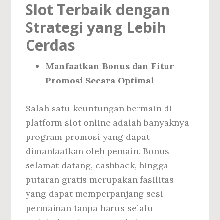
Slot Terbaik dengan
Strategi yang Lebih
Cerdas
Manfaatkan Bonus dan Fitur
Promosi Secara Optimal
Salah satu keuntungan bermain di
platform slot online adalah banyaknya
program promosi yang dapat
dimanfaatkan oleh pemain. Bonus
selamat datang, cashback, hingga
putaran gratis merupakan fasilitas
yang dapat memperpanjang sesi
permainan tanpa harus selalu