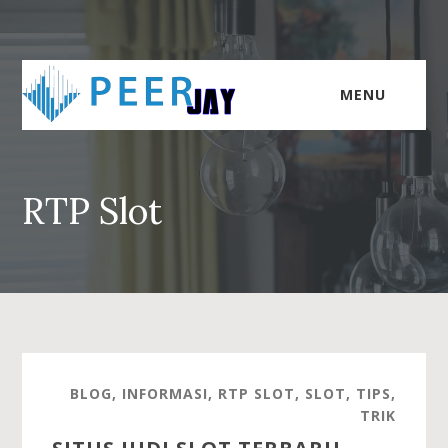
Skip
Skip
to
to
main
primary
content
sidebar
MENU
RTP Slot
BLOG
,
INFORMASI
,
RTP SLOT
,
SLOT
,
TIPS
,
TRIK