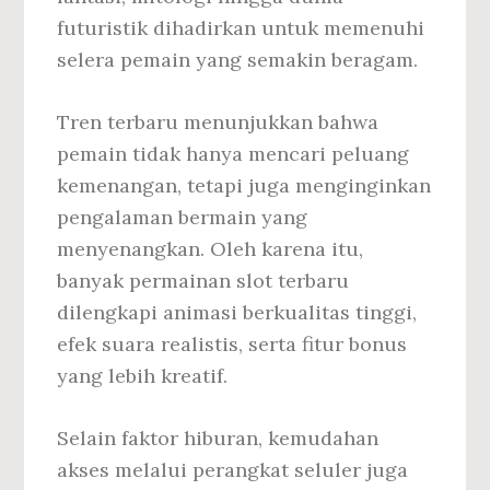
futuristik dihadirkan untuk memenuhi
selera pemain yang semakin beragam.
Tren terbaru menunjukkan bahwa
pemain tidak hanya mencari peluang
kemenangan, tetapi juga menginginkan
pengalaman bermain yang
menyenangkan. Oleh karena itu,
banyak permainan slot terbaru
dilengkapi animasi berkualitas tinggi,
efek suara realistis, serta fitur bonus
yang lebih kreatif.
Selain faktor hiburan, kemudahan
akses melalui perangkat seluler juga