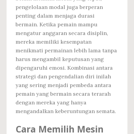
pengelolaan modal juga berperan
penting dalam menjaga durasi
bermain. Ketika pemain mampu
mengatur anggaran secara disiplin,
mereka memiliki kesempatan
menikmati permainan lebih lama tanpa
harus mengambil keputusan yang
dipengaruhi emosi. Kombinasi antara
strategi dan pengendalian diri inilah
yang sering menjadi pembeda antara
pemain yang bermain secara terarah
dengan mereka yang hanya
mengandalkan keberuntungan semata.
Cara Memilih Mesin