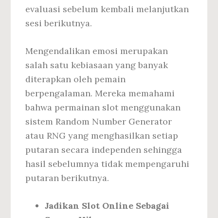
evaluasi sebelum kembali melanjutkan
sesi berikutnya.
Mengendalikan emosi merupakan
salah satu kebiasaan yang banyak
diterapkan oleh pemain
berpengalaman. Mereka memahami
bahwa permainan slot menggunakan
sistem Random Number Generator
atau RNG yang menghasilkan setiap
putaran secara independen sehingga
hasil sebelumnya tidak mempengaruhi
putaran berikutnya.
Jadikan Slot Online Sebagai