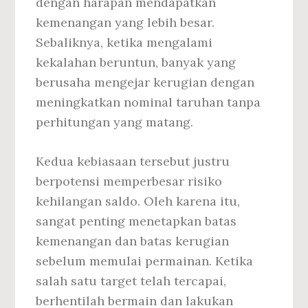
dengan harapan mendapatkan
kemenangan yang lebih besar.
Sebaliknya, ketika mengalami
kekalahan beruntun, banyak yang
berusaha mengejar kerugian dengan
meningkatkan nominal taruhan tanpa
perhitungan yang matang.
Kedua kebiasaan tersebut justru
berpotensi memperbesar risiko
kehilangan saldo. Oleh karena itu,
sangat penting menetapkan batas
kemenangan dan batas kerugian
sebelum memulai permainan. Ketika
salah satu target telah tercapai,
berhentilah bermain dan lakukan