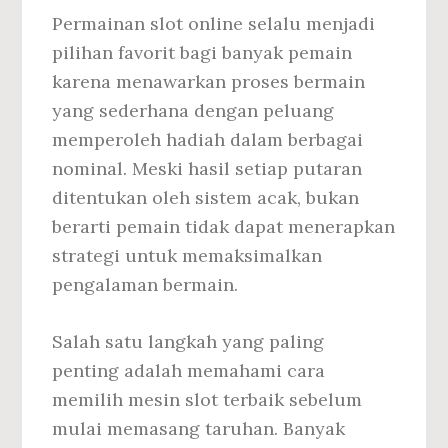
Permainan slot online selalu menjadi
pilihan favorit bagi banyak pemain
karena menawarkan proses bermain
yang sederhana dengan peluang
memperoleh hadiah dalam berbagai
nominal. Meski hasil setiap putaran
ditentukan oleh sistem acak, bukan
berarti pemain tidak dapat menerapkan
strategi untuk memaksimalkan
pengalaman bermain.
Salah satu langkah yang paling
penting adalah memahami cara
memilih mesin slot terbaik sebelum
mulai memasang taruhan.
Banyak