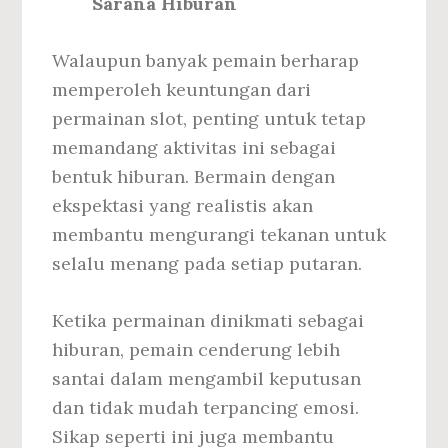
Sarana Hiburan
Walaupun banyak pemain berharap
memperoleh keuntungan dari
permainan slot, penting untuk tetap
memandang aktivitas ini sebagai
bentuk hiburan. Bermain dengan
ekspektasi yang realistis akan
membantu mengurangi tekanan untuk
selalu menang pada setiap putaran.
Ketika permainan dinikmati sebagai
hiburan, pemain cenderung lebih
santai dalam mengambil keputusan
dan tidak mudah terpancing emosi.
Sikap seperti ini juga membantu