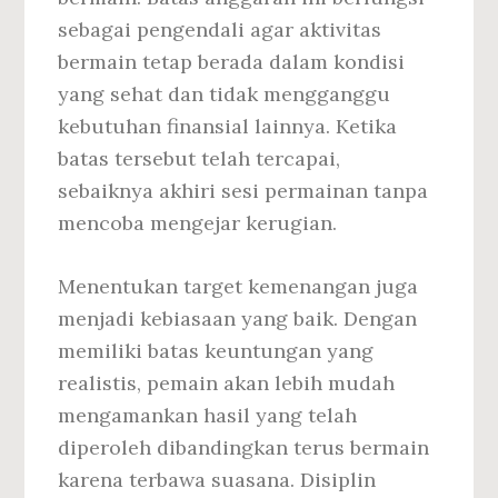
sebagai pengendali agar aktivitas
bermain tetap berada dalam kondisi
yang sehat dan tidak mengganggu
kebutuhan finansial lainnya. Ketika
batas tersebut telah tercapai,
sebaiknya akhiri sesi permainan tanpa
mencoba mengejar kerugian.
Menentukan target kemenangan juga
menjadi kebiasaan yang baik. Dengan
memiliki batas keuntungan yang
realistis, pemain akan lebih mudah
mengamankan hasil yang telah
diperoleh dibandingkan terus bermain
karena terbawa suasana. Disiplin