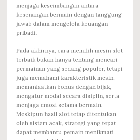
menjaga keseimbangan antara
kesenangan bermain dengan tanggung
jawab dalam mengelola keuangan
pribadi.
Pada akhirnya, cara memilih mesin slot
terbaik bukan hanya tentang mencari
permainan yang sedang populer, tetapi
juga memahami karakteristik mesin,
memanfaatkan bonus dengan bijak,
mengatur modal secara disiplin, serta
menjaga emosi selama bermain.
Meskipun hasil slot tetap ditentukan
oleh sistem acak, strategi yang tepat
dapat membantu pemain menikmati