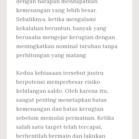
dengan harapan mendapatkan
kemenangan yang lebih besar.
Sebaliknya, ketika mengalami
kekalahan beruntun, banyak yang
berusaha mengejar kerugian dengan
meningkatkan nominal taruhan tanpa
perhitungan yang matang.
Kedua kebiasaan tersebut justru
berpotensi memperbesar risiko
kehilangan saldo. Oleh karena itu,
sangat penting menetapkan batas
kemenangan dan batas kerugian
sebelum memulai permainan. Ketika
salah satu target telah tercapai,
berhentilah bermain dan lakukan