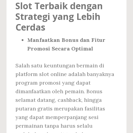
Slot Terbaik dengan
Strategi yang Lebih
Cerdas
Manfaatkan Bonus dan Fitur
Promosi Secara Optimal
Salah satu keuntungan bermain di
platform slot online adalah banyaknya
program promosi yang dapat
dimanfaatkan oleh pemain. Bonus
selamat datang, cashback, hingga
putaran gratis merupakan fasilitas
yang dapat memperpanjang sesi
permainan tanpa harus selalu