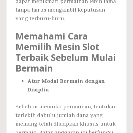
dapat menikmati permainan lebih lama
tanpa harus mengambil keputusan
yang terburu-buru.
Memahami Cara
Memilih Mesin Slot
Terbaik Sebelum Mulai
Bermain
Atur Modal Bermain dengan
Disiplin
Sebelum memulai permainan, tentukan
terlebih dahulu jumlah dana yang
memang telah disiapkan khusus untuk
bermain. Batas anggaran ini berfungsi