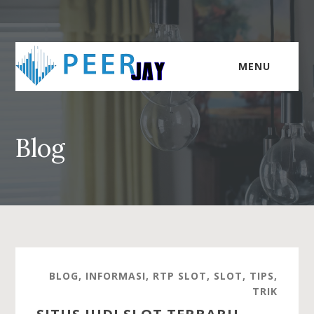
Skip
Skip
to
to
main
primary
content
sidebar
MENU
Blog
BLOG
,
INFORMASI
,
RTP SLOT
,
SLOT
,
TIPS
,
TRIK