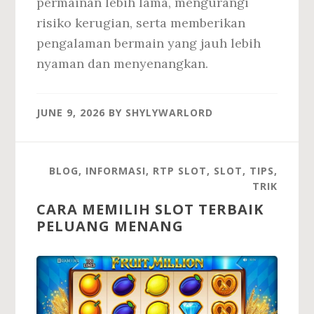
permainan lebih lama, mengurangi
risiko kerugian, serta memberikan
pengalaman bermain yang jauh lebih
nyaman dan menyenangkan.
JUNE 9, 2026
BY
SHYLYWARLORD
BLOG
,
INFORMASI
,
RTP SLOT
,
SLOT
,
TIPS
,
TRIK
CARA MEMILIH SLOT TERBAIK
PELUANG MENANG