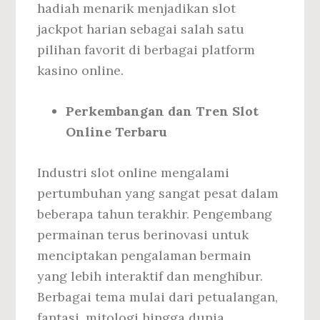
hadiah menarik menjadikan slot
jackpot harian sebagai salah satu
pilihan favorit di berbagai platform
kasino online.
Perkembangan dan Tren Slot
Online Terbaru
Industri slot online mengalami
pertumbuhan yang sangat pesat dalam
beberapa tahun terakhir. Pengembang
permainan terus berinovasi untuk
menciptakan pengalaman bermain
yang lebih interaktif dan menghibur.
Berbagai tema mulai dari petualangan,
fantasi, mitologi hingga dunia