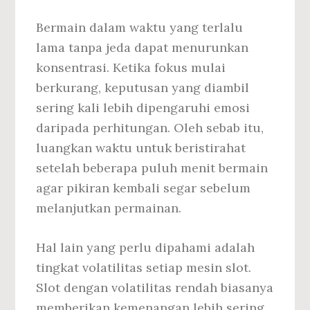
Bermain dalam waktu yang terlalu
lama tanpa jeda dapat menurunkan
konsentrasi. Ketika fokus mulai
berkurang, keputusan yang diambil
sering kali lebih dipengaruhi emosi
daripada perhitungan. Oleh sebab itu,
luangkan waktu untuk beristirahat
setelah beberapa puluh menit bermain
agar pikiran kembali segar sebelum
melanjutkan permainan.
Hal lain yang perlu dipahami adalah
tingkat volatilitas setiap mesin slot.
Slot dengan volatilitas rendah biasanya
memberikan kemenangan lebih sering