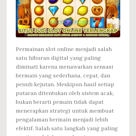
Permainan slot online menjadi salah
satu hiburan digital yang paling
diminati karena menawarkan sensasi
bermain yang sederhana, cepat, dan
penuh kejutan. Meskipun hasil setiap
putaran ditentukan oleh sistem acak,
bukan berarti pemain tidak dapat
menerapkan strategi untuk membuat
pengalaman bermain menjadi lebih
efektif. Salah satu langkah yang paling