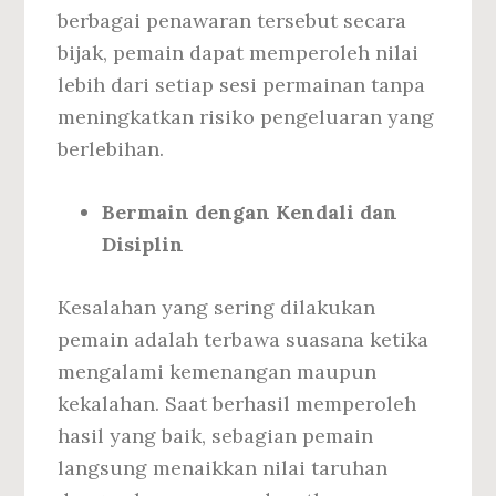
berbagai penawaran tersebut secara
bijak, pemain dapat memperoleh nilai
lebih dari setiap sesi permainan tanpa
meningkatkan risiko pengeluaran yang
berlebihan.
Bermain dengan Kendali dan
Disiplin
Kesalahan yang sering dilakukan
pemain adalah terbawa suasana ketika
mengalami kemenangan maupun
kekalahan. Saat berhasil memperoleh
hasil yang baik, sebagian pemain
langsung menaikkan nilai taruhan