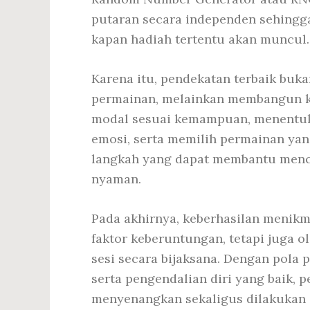
putaran secara independen sehingg
kapan hadiah tertentu akan muncul
Karena itu, pendekatan terbaik buk
permainan, melainkan membangun ke
modal sesuai kemampuan, menentuka
emosi, serta memilih permainan yan
langkah yang dapat membantu menc
nyaman.
Pada akhirnya, keberhasilan menikm
faktor keberuntungan, tetapi juga
sesi secara bijaksana. Dengan pola p
serta pengendalian diri yang baik, 
menyenangkan sekaligus dilakukan 