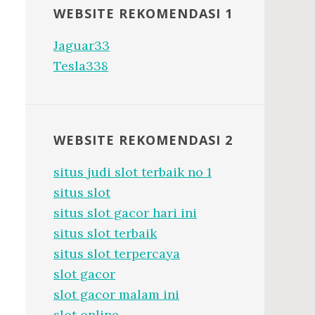
WEBSITE REKOMENDASI 1
Jaguar33
Tesla338
WEBSITE REKOMENDASI 2
situs judi slot terbaik no 1
situs slot
situs slot gacor hari ini
situs slot terbaik
situs slot terpercaya
slot gacor
slot gacor malam ini
slot online