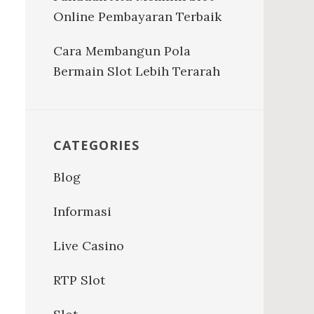
Online Pembayaran Terbaik
Cara Membangun Pola
Bermain Slot Lebih Terarah
CATEGORIES
Blog
Informasi
Live Casino
RTP Slot