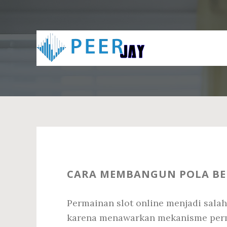
Skip
Skip
to
to
main
primary
content
sidebar
CARA MEMBANGUN POLA BER
Permainan slot online menjadi salah
karena menawarkan mekanisme perm