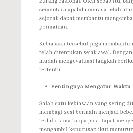
kurang rasional. Oleh sebab itu, b
sementara apabila merasa lelah ata
sejenak dapat membantu mengembal
permainan.
Kebiasaan tersebut juga membantu m
telah ditentukan sejak awal. Dengan
mudah mengevaluasi langkah beriku
tertentu.
Pentingnya Mengatur Waktu
Salah satu kebiasaan yang sering d
membagi sesi bermain menjadi beber
terlalu lama tanpa jeda dapat men
mengambil keputusan ikut menuru