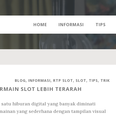
HOME
INFORMASI
TIPS
BLOG
,
INFORMASI
,
RTP SLOT
,
SLOT
,
TIPS
,
TRIK
MAIN SLOT LEBIH TERARAH
 satu hiburan digital yang banyak diminati
ainan yang sederhana dengan tampilan visual