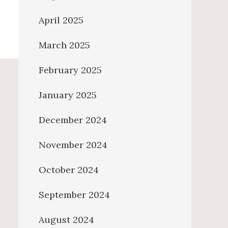
April 2025
March 2025
February 2025
January 2025
December 2024
November 2024
October 2024
September 2024
August 2024