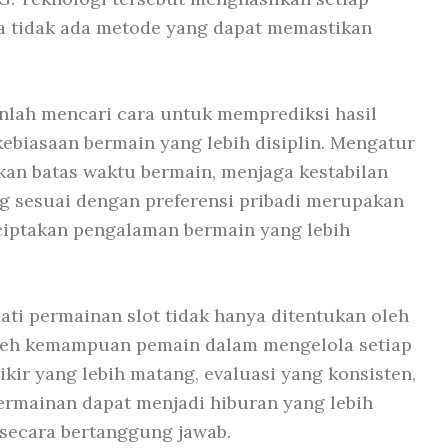
a tidak ada metode yang dapat memastikan
.
anlah mencari cara untuk memprediksi hasil
biasaan bermain yang lebih disiplin. Mengatur
n batas waktu bermain, menjaga kestabilan
g sesuai dengan preferensi pribadi merupakan
iptakan pengalaman bermain yang lebih
ati permainan slot tidak hanya ditentukan oleh
 oleh kemampuan pemain dalam mengelola setiap
ikir yang lebih matang, evaluasi yang konsisten,
permainan dapat menjadi hiburan yang lebih
secara bertanggung jawab.