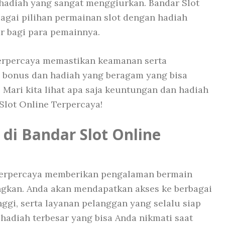
adiah yang sangat menggiurkan. Bandar Slot
agai pilihan permainan slot dengan hadiah
 bagi para pemainnya.
terpercaya memastikan keamanan serta
bonus dan hadiah yang beragam yang bisa
Mari kita lihat apa saja keuntungan dan hadiah
Slot Online Terpercaya!
di Bandar Slot Online
 terpercaya memberikan pengalaman bermain
gkan. Anda akan mendapatkan akses ke berbagai
nggi, serta layanan pelanggan yang selalu siap
hadiah terbesar yang bisa Anda nikmati saat