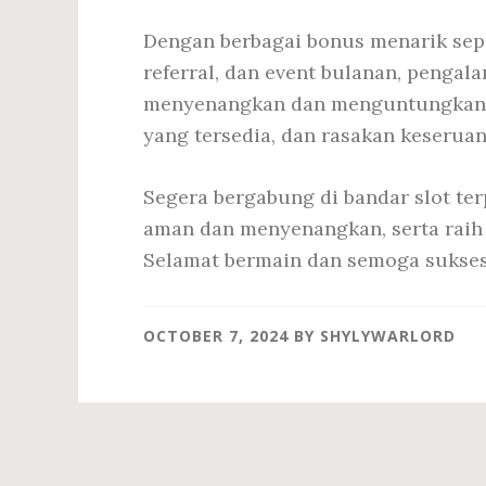
Dengan berbagai bonus menarik sepe
referral, dan event bulanan, penga
menyenangkan dan menguntungkan. P
yang tersedia, dan rasakan keseruan
Segera bergabung di bandar slot te
aman dan menyenangkan, serta raih 
Selamat bermain dan semoga sukses
OCTOBER 7, 2024
BY
SHYLYWARLORD