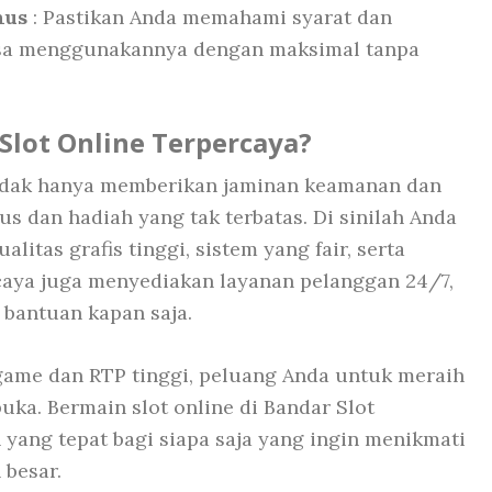
nus
: Pastikan Anda memahami syarat dan
bisa menggunakannya dengan maksimal tanpa
lot Online Terpercaya?
 tidak hanya memberikan jaminan keamanan dan
s dan hadiah yang tak terbatas. Di sinilah Anda
itas grafis tinggi, sistem yang fair, serta
caya juga menyediakan layanan pelanggan 24/7,
bantuan kapan saja.
 game dan RTP tinggi, peluang Anda untuk meraih
ka. Bermain slot online di Bandar Slot
 yang tepat bagi siapa saja yang ingin menikmati
 besar.