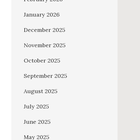
January 2026
December 2025
November 2025
October 2025
September 2025
August 2025
July 2025
June 2025
May 2025