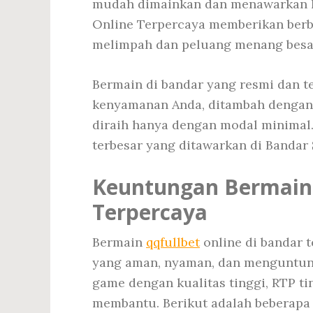
mudah dimainkan dan menawarkan h
Online Terpercaya memberikan berb
melimpah dan peluang menang besar
Bermain di bandar yang resmi dan 
kenyamanan Anda, ditambah dengan 
diraih hanya dengan modal minimal. 
terbesar yang ditawarkan di Bandar 
Keuntungan Bermain 
Terpercaya
Bermain
qqfullbet
online di bandar
yang aman, nyaman, dan menguntun
game dengan kualitas tinggi, RTP ti
membantu. Berikut adalah beberapa 