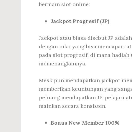
bermain slot online:
Jackpot Progresif (JP)
Jackpot atau biasa disebut JP adalah
dengan nilai yang bisa mencapai ratu
pada slot progresif, di mana hadiah
memenangkannya.
Meskipun mendapatkan jackpot meme
memberikan keuntungan yang sanga
peluang mendapatkan JP, pelajari a
mainkan secara konsisten.
Bonus New Member 100%