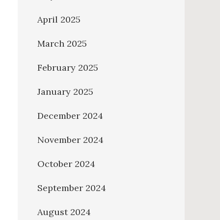
April 2025
March 2025
February 2025
January 2025
December 2024
November 2024
October 2024
September 2024
August 2024