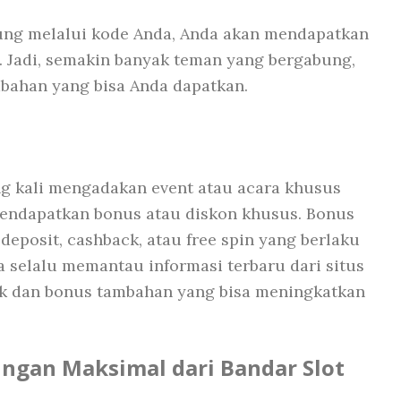
bung melalui kode Anda, Anda akan mendapatkan
 Jadi, semakin banyak teman yang bergabung,
bahan yang bisa Anda dapatkan.
ng kali mengadakan event atau acara khusus
mendapatkan bonus atau diskon khusus. Bonus
deposit, cashback, atau free spin yang berlaku
a selalu memantau informasi terbaru dari situs
ik dan bonus tambahan yang bisa meningkatkan
ngan Maksimal dari Bandar Slot