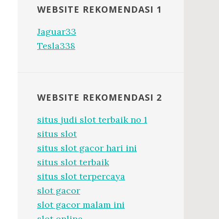
WEBSITE REKOMENDASI 1
Jaguar33
Tesla338
WEBSITE REKOMENDASI 2
situs judi slot terbaik no 1
situs slot
situs slot gacor hari ini
situs slot terbaik
situs slot terpercaya
slot gacor
slot gacor malam ini
slot online