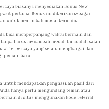
rpercaya biasanya menyediakan Bonus New
osit pertama. Bonus ini diberikan sebagai
kan untuk menambah modal bermain.
nda bisa memperpanjang waktu bermain dan
anpa harus menambah modal. Ini adalah salah
slot terpercaya yang selalu menghargai dan
i pemain baru.
ra untuk mendapatkan penghasilan pasif dari
 Anda hanya perlu mengundang teman atau
bermain di situs menggunakan kode referral