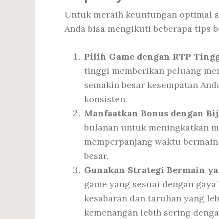
Untuk meraih keuntungan optimal sa
Anda bisa mengikuti beberapa tips be
Pilih Game dengan RTP Tingg
tinggi memberikan peluang mena
semakin besar kesempatan An
konsisten.
Manfaatkan Bonus dengan Bi
bulanan untuk meningkatkan mod
memperpanjang waktu bermain 
besar.
Gunakan Strategi Bermain ya
game yang sesuai dengan gaya
kesabaran dan taruhan yang le
kemenangan lebih sering dengan