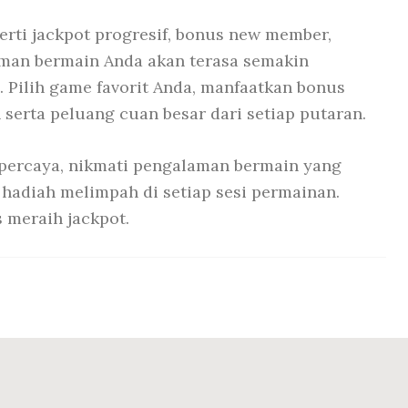
rti jackpot progresif, bonus new member,
laman bermain Anda akan terasa semakin
ilih game favorit Anda, manfaatkan bonus
 serta peluang cuan besar dari setiap putaran.
rpercaya, nikmati pengalaman bermain yang
hadiah melimpah di setiap sesi permainan.
 meraih jackpot.