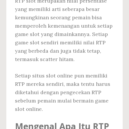
RTP slot merupakan nilai persentase
yang memiliki arti seberapa besar
kemungkinan seorang pemain bisa
memperoleh kemenangan untuk setiap
game slot yang dimainkannya. Setiap
game slot sendiri memiliki nilai RTP
yang berbeda dan juga tidak tetap,
termasuk scatter hitam.
Setiap situs slot online pun memiliki
RTP mereka sendiri, maka tentu harus
diketahui dengan pengecekan RTP
sebelum pemain mulai bermain game
slot online.
Mengenal Apa Itu RTP