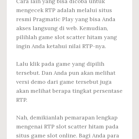
Cara lain yang bisa dicoba untuk
mengecek RTP adalah melalui situs
resmi Pragmatic Play yang bisa Anda
akses langsung di web. Kemudian,
pilihlah game slot scatter hitam yang
ingin Anda ketahui nilai RTP-nya.
Lalu klik pada game yang dipilih
tersebut. Dan Anda pun akan melihat
versi demo dari game tersebut juga
akan melihat berapa tingkat persentase
RTP.
Nah, demikianlah pemarapan lengkap
mengenai RTP slot scatter hitam pada
situs game slot online. Bagi Anda para