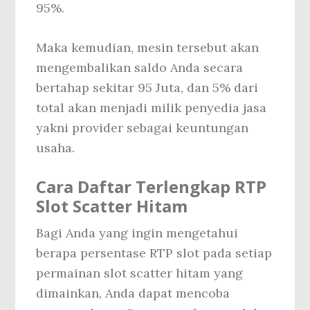
95%.
Maka kemudian, mesin tersebut akan
mengembalikan saldo Anda secara
bertahap sekitar 95 Juta, dan 5% dari
total akan menjadi milik penyedia jasa
yakni provider sebagai keuntungan
usaha.
Cara Daftar Terlengkap RTP
Slot Scatter Hitam
Bagi Anda yang ingin mengetahui
berapa persentase RTP slot pada setiap
permainan slot scatter hitam yang
dimainkan, Anda dapat mencoba