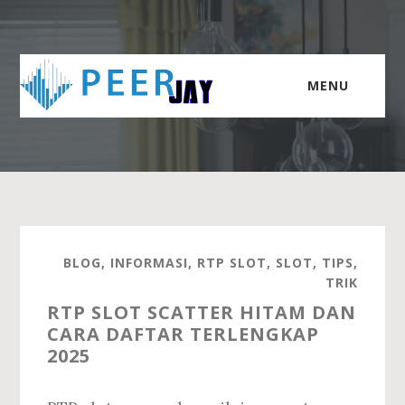
Skip
Skip
to
to
main
primary
content
sidebar
MENU
BLOG
,
INFORMASI
,
RTP SLOT
,
SLOT
,
TIPS
,
TRIK
RTP SLOT SCATTER HITAM DAN
CARA DAFTAR TERLENGKAP
2025