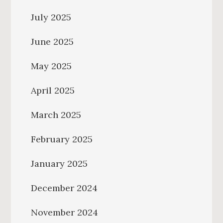
July 2025
June 2025
May 2025
April 2025
March 2025
February 2025
January 2025
December 2024
November 2024