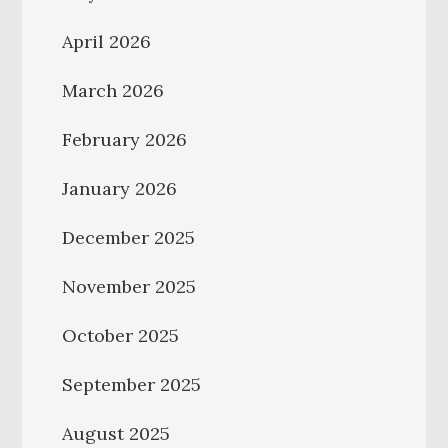
April 2026
March 2026
February 2026
January 2026
December 2025
November 2025
October 2025
September 2025
August 2025