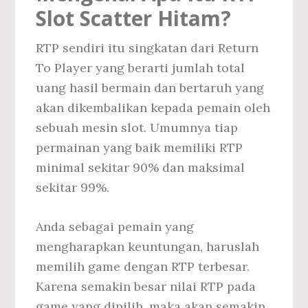
Slot Scatter Hitam?
RTP sendiri itu singkatan dari Return
To Player yang berarti jumlah total
uang hasil bermain dan bertaruh yang
akan dikembalikan kepada pemain oleh
sebuah mesin slot. Umumnya tiap
permainan yang baik memiliki RTP
minimal sekitar 90% dan maksimal
sekitar 99%.
Anda sebagai pemain yang
mengharapkan keuntungan, haruslah
memilih game dengan RTP terbesar.
Karena semakin besar nilai RTP pada
game yang dipilih, maka akan semakin