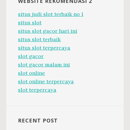
WEBSITE REKOMENDASI 2
situs judi slot terbaik no 1
situs slot
situs slot gacor hari ini
situs slot terbaik
situs slot terpercaya
slot gacor
slot gacor malam ini
slot online
slot online terpercaya
slot terpercaya
RECENT POST