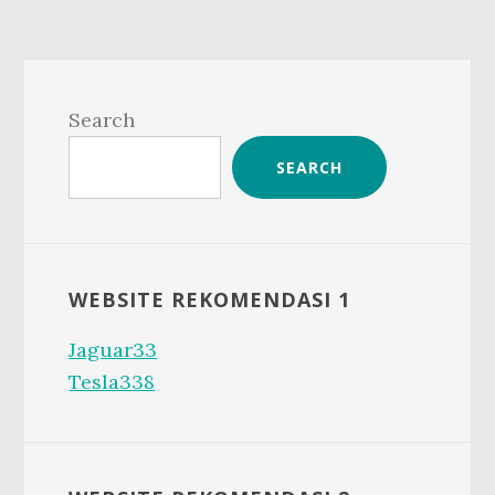
Primary
Sidebar
Search
SEARCH
WEBSITE REKOMENDASI 1
Jaguar33
Tesla338