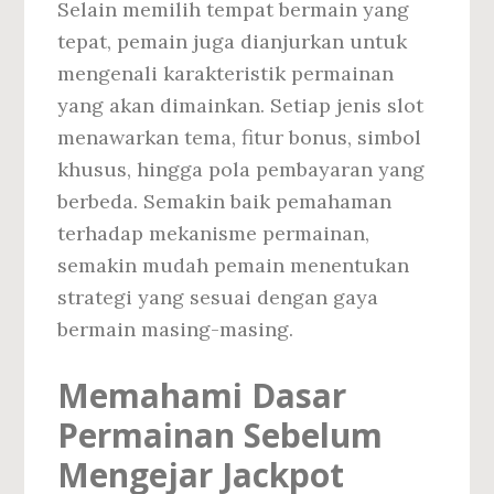
Selain memilih tempat bermain yang
tepat, pemain juga dianjurkan untuk
mengenali karakteristik permainan
yang akan dimainkan. Setiap jenis slot
menawarkan tema, fitur bonus, simbol
khusus, hingga pola pembayaran yang
berbeda. Semakin baik pemahaman
terhadap mekanisme permainan,
semakin mudah pemain menentukan
strategi yang sesuai dengan gaya
bermain masing-masing.
Memahami Dasar
Permainan Sebelum
Mengejar Jackpot