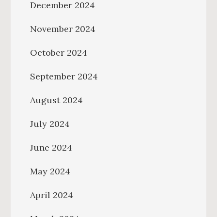
December 2024
November 2024
October 2024
September 2024
August 2024
July 2024
June 2024
May 2024
April 2024