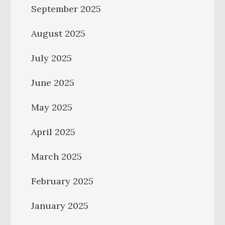
September 2025
August 2025
July 2025
June 2025
May 2025
April 2025
March 2025
February 2025
January 2025