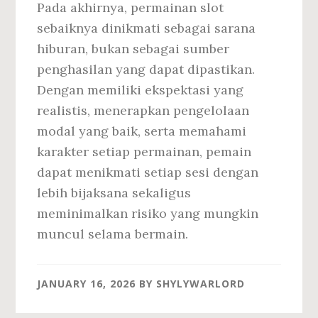
Pada akhirnya, permainan slot
sebaiknya dinikmati sebagai sarana
hiburan, bukan sebagai sumber
penghasilan yang dapat dipastikan.
Dengan memiliki ekspektasi yang
realistis, menerapkan pengelolaan
modal yang baik, serta memahami
karakter setiap permainan, pemain
dapat menikmati setiap sesi dengan
lebih bijaksana sekaligus
meminimalkan risiko yang mungkin
muncul selama bermain.
JANUARY 16, 2026
BY
SHYLYWARLORD