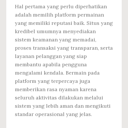
Hal pertama yang perlu diperhatikan
adalah memilih platform permainan
yang memiliki reputasi baik. Situs yang
kredibel umumnya menyediakan
sistem keamanan yang memadai,
proses transaksi yang transparan, serta
layanan pelanggan yang siap
membantu apabila pengguna
mengalami kendala. Bermain pada
platform yang terpercaya juga
memberikan rasa nyaman karena
seluruh aktivitas dilakukan melalui
sistem yang lebih aman dan mengikuti
standar operasional yang jelas.