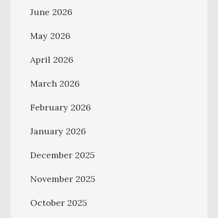
June 2026
May 2026
April 2026
March 2026
February 2026
January 2026
December 2025
November 2025
October 2025