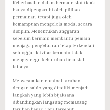
Keberhasilan dalam bermain slot tidak
hanya dipengaruhi oleh pilihan
permainan, tetapi juga oleh
kemampuan mengelola modal secara
disiplin. Menentukan anggaran
sebelum bermain membantu pemain
menjaga pengeluaran tetap terkendali
sehingga aktivitas bermain tidak
mengganggu kebutuhan finansial
lainnya.
Menyesuaikan nominal taruhan
dengan saldo yang dimiliki menjadi
langkah yang lebih bijaksana
dibandingkan langsung memasang
taruhan besar. Cara tersebut