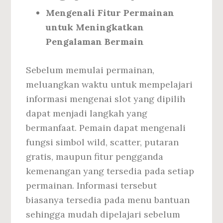
Mengenali Fitur Permainan
untuk Meningkatkan
Pengalaman Bermain
Sebelum memulai permainan,
meluangkan waktu untuk mempelajari
informasi mengenai slot yang dipilih
dapat menjadi langkah yang
bermanfaat. Pemain dapat mengenali
fungsi simbol wild, scatter, putaran
gratis, maupun fitur pengganda
kemenangan yang tersedia pada setiap
permainan. Informasi tersebut
biasanya tersedia pada menu bantuan
sehingga mudah dipelajari sebelum